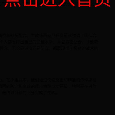
在每一场比赛中都展现出了极高的竞技水平和强大的心理
精神和默契配合。主教练西蒙尼在赛前就强调了团队合
每个人都发挥出自己的最佳水平，并且紧密配合，才能取
一理念，无论是进攻还是防守，都展现出了极高的战术执
力。在小组赛中，他们通过快速反击和精准的传球撕破
稳固的防守和高效的反击策略成功晋级。特别是在对阵
最终以2比1的比分完成了逆转。